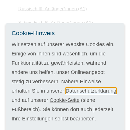
Russisch für Anfänger*innen (A1)
Schwedisch für Anfänger*innen (A1)
Cookie-Hinweis
Spanisch für Anfänger*innen (A1)
Wir setzen auf unserer Website Cookies ein.
Spanisch für Anfänger*innen (A2)
Einige von ihnen sind wesentlich, um die
Funktionalität zu gewährleisten, während
Spanisch für Fortgeschrittene (B1)
andere uns helfen, unser Onlineangebot
Technisches Englisch
stetig zu verbessern. Nähere Hinweise
erhalten Sie in unserer
Datenschutzerklärung
Türkisch für Anfänger*innen (A1)
und auf unserer
Cookie-Seite
(siehe
Wirtschaftsenglisch
Fußbereich). Sie können dort auch jederzeit
Ihre Einstellungen selbst bearbeiten.
Gesundheit