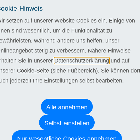
rkenntnisse sind nicht notwendig.
ookie-Hinweis
.
ir setzen auf unserer Website Cookies ein. Einige von
 4 Wochen kostenlos testen
hnen sind wesentlich, um die Funktionalität zu
gelstudiendauer bei einer wöchentlichen Bearbeitungszeit
ewährleisten, während andere uns helfen, unser
n. Wir bieten Ihnen jedoch die Möglichkeit schneller oder
L
orzugehen. Die Regelstudienzeit kann bei langsamerem
nlineangebot stetig zu verbessern. Nähere Hinweise
 36 Monate kostenlos überschritten werden.
rhalten Sie in unserer
Datenschutzerklärung
und auf
nserer
Cookie-Seite
(siehe Fußbereich). Sie können dor
stehen Sie niemals alleine da. Vertrauen Sie auf eine
e Betreuung durch unsere sympathischen Fachdozenten,
uch jederzeit Ihre Einstellungen selbst bearbeiten.
ell auf Ihre Bedürfnisse eingehen, sich Zeit für Sie nehmen
önlich unterstützen. Profitieren Sie von flexiblen
eiten und erleben Sie einen inspirierenden Austausch, der
ang abwechslungsreich und unvergesslich werden lässt.
Alle annehmen
e Bearbeitung Einsendeaufgaben: Laudius-Zeugnis.
Selbst einstellen
 Bearbeitung Abschlussarbeit: Laudius-Zertifikat.
Nur wesentliche Cookies annehmen