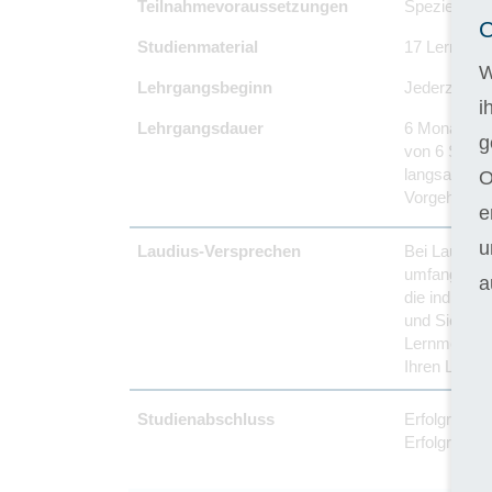
Teilnahmevoraussetzungen
Spezielle Vo
C
Studienmaterial
17 Lernhefte
W
Lehrgangsbeginn
Jederzeit -
i
Lehrgangsdauer
6 Monate Re
g
von 6 Stunde
langsamer v
O
Vorgehen um
e
u
Laudius-Versprechen
Bei Laudius 
umfangreich
a
die individu
und Sie pers
Lernmöglichk
Ihren Lehrg
Studienabschluss
Erfolgreich
Erfolgreiche