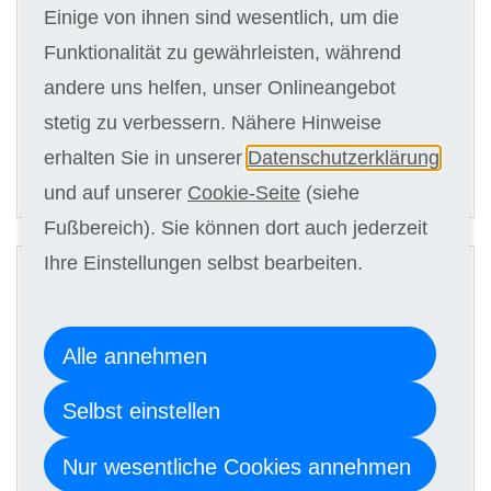
Einige von ihnen sind wesentlich, um die
Funktionalität zu gewährleisten, während
Kursgebühr
andere uns helfen, unser Onlineangebot
10 x 136,00 €
stetig zu verbessern. Nähere Hinweise
erhalten Sie in unserer
Datenschutzerklärung
ANMELDEN
und auf unserer
Cookie-Seite
(siehe
Fußbereich). Sie können dort auch jederzeit
2
Ihre Einstellungen selbst bearbeiten.
Digitale Kursunterlagen
Alle annehmen
Kursgebühr
10 x 116,00 €
Selbst einstellen
Nur wesentliche Cookies annehmen
ANMELDEN