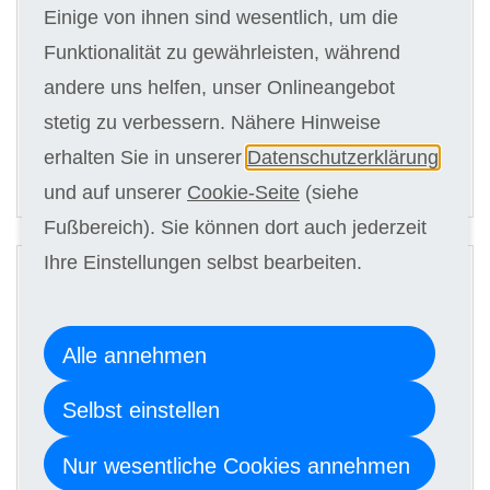
Einige von ihnen sind wesentlich, um die
Funktionalität zu gewährleisten, während
Kursgebühr
andere uns helfen, unser Onlineangebot
8 x 129,00 €
stetig zu verbessern. Nähere Hinweise
erhalten Sie in unserer
Datenschutzerklärung
ANMELDEN
und auf unserer
Cookie-Seite
(siehe
Fußbereich). Sie können dort auch jederzeit
2
Ihre Einstellungen selbst bearbeiten.
Digitale Kursunterlagen
Alle annehmen
Kursgebühr
8 x 119,00 €
Selbst einstellen
Nur wesentliche Cookies annehmen
ANMELDEN