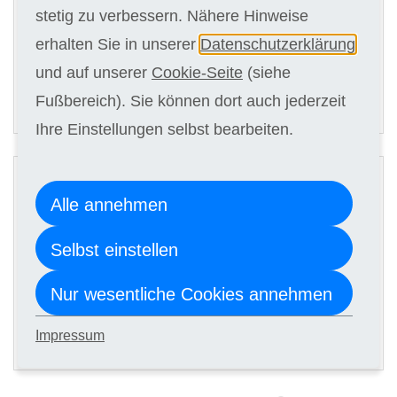
stetig zu verbessern. Nähere Hinweise
Kursgebühr
10 x 117,00 €
erhalten Sie in unserer
Datenschutzerklärung
und auf unserer
Cookie-Seite
(siehe
ANMELDEN
Fußbereich). Sie können dort auch jederzeit
Ihre Einstellungen selbst bearbeiten.
2
Digitale Kursunterlagen
Alle annehmen
Selbst einstellen
Kursgebühr
10 x 107,00 €
Nur wesentliche Cookies annehmen
ANMELDEN
Impressum