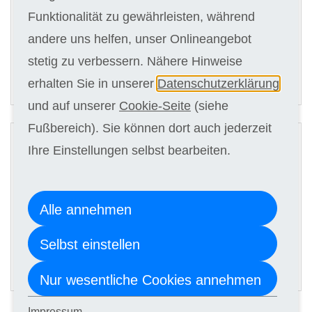
Kursgebühr
Funktionalität zu gewährleisten, während
15 x 179,00 €
andere uns helfen, unser Onlineangebot
stetig zu verbessern. Nähere Hinweise
ANMELDEN
erhalten Sie in unserer
Datenschutzerklärung
und auf unserer
Cookie-Seite
(siehe
2
Fußbereich). Sie können dort auch jederzeit
Digitale Kursunterlagen
Ihre Einstellungen selbst bearbeiten.
Kursgebühr
Alle annehmen
15 x 169,00 €
Selbst einstellen
ANMELDEN
Nur wesentliche Cookies annehmen
Impressum