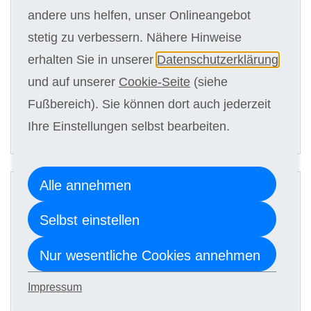
Digitale Kursunterlagen
andere uns helfen, unser Onlineangebot
stetig zu verbessern. Nähere Hinweise
erhalten Sie in unserer
Datenschutzerklärung
Kursgebühr
und auf unserer
Cookie-Seite
(siehe
5 x 109,00 €
Fußbereich). Sie können dort auch jederzeit
Ihre Einstellungen selbst bearbeiten.
ANMELDEN
2
Alle annehmen
Digitale Kursunterlagen
Selbst einstellen
Kursgebühr
Nur wesentliche Cookies annehmen
5 x 99,00 €
Impressum
ANMELDEN