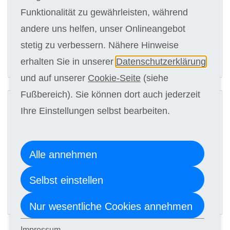
Kursgebühr
Funktionalität zu gewährleisten, während
9 x 139,00 €
andere uns helfen, unser Onlineangebot
stetig zu verbessern. Nähere Hinweise
ANMELDEN
erhalten Sie in unserer
Datenschutzerklärung
und auf unserer
Cookie-Seite
(siehe
2
Fußbereich). Sie können dort auch jederzeit
Digitale Kursunterlagen
Ihre Einstellungen selbst bearbeiten.
Kursgebühr
Alle annehmen
9 x 129,00 €
Selbst einstellen
ANMELDEN
Nur wesentliche Cookies annehmen
Impressum