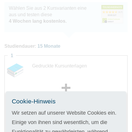
Wählen Sie aus 2 Kursvarianten eine
aus und testen diese
4 Wochen lang kostenlos.
Studiendauer:
15 Monate
1
Gedruckte Kursunterlagen
Cookie-Hinweis
Digitale Kursunterlagen
Wir setzen auf unserer Website Cookies ein.
Einige von ihnen sind wesentlich, um die
Kursgebühr
Funktionalität zu gewährleisten, während