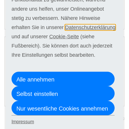
15 x 149,00 €
andere uns helfen, unser Onlineangebot
ANMELDEN
stetig zu verbessern. Nähere Hinweise
erhalten Sie in unserer
Datenschutzerklärung
und auf unserer
Cookie-Seite
(siehe
2
Fußbereich). Sie können dort auch jederzeit
Digitale Kursunterlagen
Ihre Einstellungen selbst bearbeiten.
Kursgebühr
15 x 139,00 €
Alle annehmen
Selbst einstellen
ANMELDEN
Nur wesentliche Cookies annehmen
sichere Umgebung
Impressum