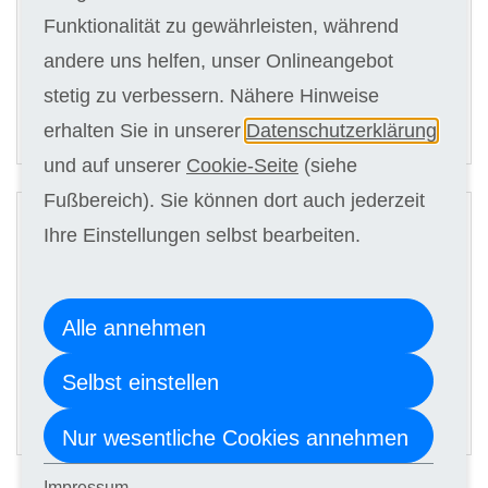
Kursgebühr
Funktionalität zu gewährleisten, während
15 x 159,00 €
andere uns helfen, unser Onlineangebot
stetig zu verbessern. Nähere Hinweise
ANMELDEN
erhalten Sie in unserer
Datenschutzerklärung
und auf unserer
Cookie-Seite
(siehe
2
Fußbereich). Sie können dort auch jederzeit
Digitale Kursunterlagen
Ihre Einstellungen selbst bearbeiten.
Kursgebühr
Alle annehmen
15 x 149,00 €
Selbst einstellen
ANMELDEN
Nur wesentliche Cookies annehmen
Impressum