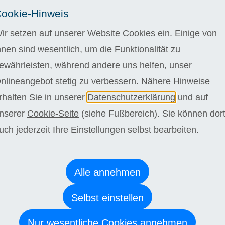
rkenntnisse sind nicht notwendig.
ookie-Hinweis
.
ir setzen auf unserer Website Cookies ein. Einige von
 4 Wochen kostenlos testen
hnen sind wesentlich, um die Funktionalität zu
gelstudiendauer bei einer wöchentlichen Bearbeitungszeit
ewährleisten, während andere uns helfen, unser
n. Wir bieten Ihnen jedoch die Möglichkeit schneller oder
orzugehen. Die Regelstudienzeit kann bei langsamerem
nlineangebot stetig zu verbessern. Nähere Hinweise
 36 Monate kostenlos überschritten werden.
rhalten Sie in unserer
Datenschutzerklärung
und auf
nserer
Cookie-Seite
(siehe Fußbereich). Sie können dor
stehen Sie niemals alleine da. Vertrauen Sie auf eine
e Betreuung durch unsere sympathischen Fachdozenten,
uch jederzeit Ihre Einstellungen selbst bearbeiten.
ell auf Ihre Bedürfnisse eingehen, sich Zeit für Sie nehmen
önlich unterstützen. Profitieren Sie von flexiblen
eiten und erleben Sie einen inspirierenden Austausch, der
ang abwechslungsreich und unvergesslich werden lässt.
Alle annehmen
e Bearbeitung Einsendeaufgaben: Laudius-Zeugnis.
Selbst einstellen
 Bearbeitung Abschlussarbeit: Laudius-Zertifikat.
Nur wesentliche Cookies annehmen