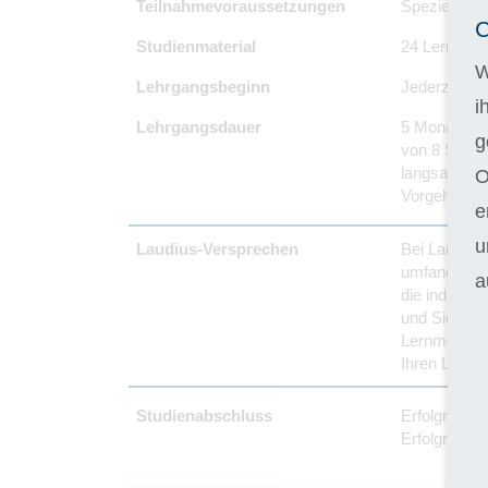
Teilnahmevoraussetzungen
Spezielle Vo
C
Studienmaterial
24 Lernhefte
W
Lehrgangsbeginn
Jederzeit -
i
Lehrgangsdauer
5 Monate Re
g
von 8 Stunde
langsamer v
O
Vorgehen um
e
u
Laudius-Versprechen
Bei Laudius 
umfangreich
a
die individu
und Sie pers
Lernmöglichk
Ihren Lehrg
Studienabschluss
Erfolgreich
Erfolgreiche