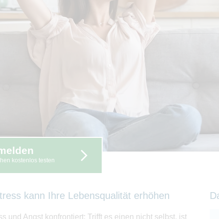
melden
hen kostenlos testen
tress kann Ihre Lebensqualität erhöhen
D
nd Angst konfrontiert: Trifft es einen nicht selbst, ist