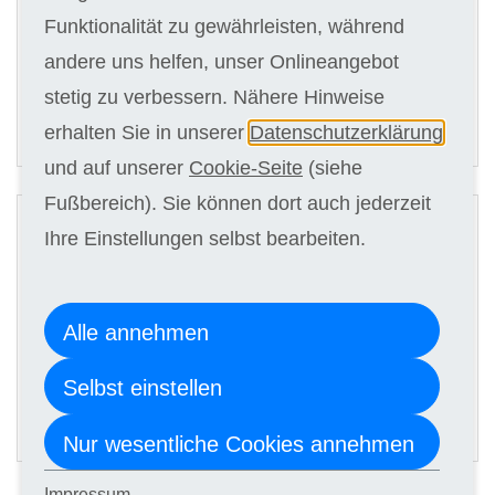
Kursgebühr
Funktionalität zu gewährleisten, während
12 x 117,00 €
andere uns helfen, unser Onlineangebot
stetig zu verbessern. Nähere Hinweise
ANMELDEN
erhalten Sie in unserer
Datenschutzerklärung
und auf unserer
Cookie-Seite
(siehe
2
Fußbereich). Sie können dort auch jederzeit
Digitale Kursunterlagen
Ihre Einstellungen selbst bearbeiten.
Kursgebühr
Alle annehmen
12 x 107,00 €
Selbst einstellen
ANMELDEN
Nur wesentliche Cookies annehmen
Impressum