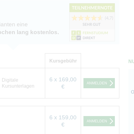
ianten eine
chen lang kostenlos.
Kursgebühr
NU
6 x 169,00
Digitale
ANMELDEN
Kursunterlagen
€
6 x 159,00
ANMELDEN
€