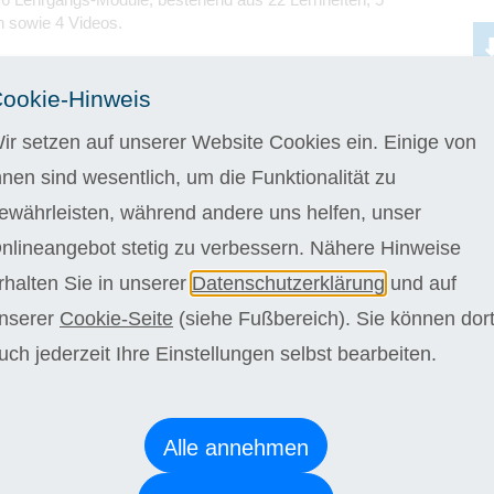
n sowie 4 Videos.
 4 Wochen kostenlos testen
ookie-Hinweis
gelstudiendauer bei einer wöchentlichen Bearbeitungszeit
n. Wir bieten Ihnen jedoch die Möglichkeit schneller oder
ir setzen auf unserer Website Cookies ein. Einige von
orzugehen. Die Regelstudienzeit kann bei langsamerem
 36 Monate kostenlos überschritten werden.
hnen sind wesentlich, um die Funktionalität zu
L
ewährleisten, während andere uns helfen, unser
stehen Sie niemals alleine da. Vertrauen Sie auf eine
nlineangebot stetig zu verbessern. Nähere Hinweise
e Betreuung durch unsere sympathischen Fachdozenten,
ell auf Ihre Bedürfnisse eingehen, sich Zeit für Sie nehmen
rhalten Sie in unserer
Datenschutzerklärung
und auf
önlich unterstützen. Profitieren Sie von flexiblen
nserer
Cookie-Seite
(siehe Fußbereich). Sie können dor
eiten und erleben Sie einen inspirierenden Austausch, der
ang abwechslungsreich und unvergesslich werden lässt.
uch jederzeit Ihre Einstellungen selbst bearbeiten.
ugnis (Grundlagen Entspannungstraining)
e Bearbeitung Einsendeaufgaben, Modulabschlussprüfungen
onsbögen.
Alle annehmen
tifikat (Entspannungstrainer*in)