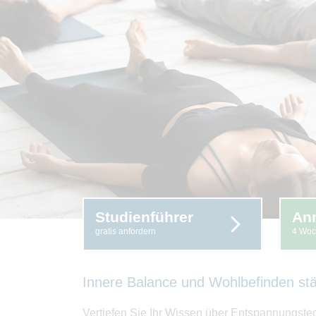
Studienführer
An
gratis anfordern
4 Woc
Innere Balance und Wohlbefinden st
Vertiefen Sie Ihr Wissen über Entspannungstec