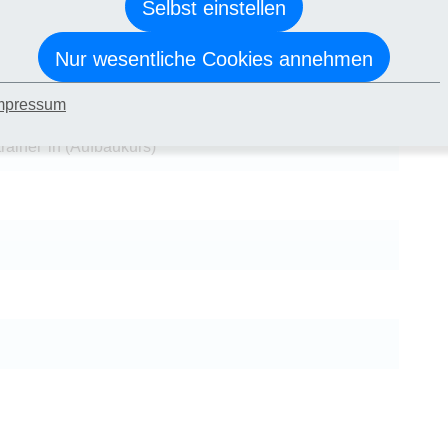
Selbst einstellen
u den Anforderungen für das Zeugnis, die erfolgreiche
n der schriftlichen und mündlichen Abschlussprüfung sowie
Nur wesentliche Cookies annehmen
Lehrgang "Grundlagen: Berater*in, Coach, Trainer*in" oder
re Kenntnisse.
mpressum
ainer*in (Aufbaukurs)