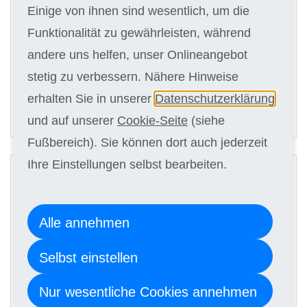
Einige von ihnen sind wesentlich, um die
Funktionalität zu gewährleisten, während
Kursgebühr
andere uns helfen, unser Onlineangebot
15 x 79,00 €
stetig zu verbessern. Nähere Hinweise
erhalten Sie in unserer
Datenschutzerklärung
ANMELDEN
und auf unserer
Cookie-Seite
(siehe
Fußbereich). Sie können dort auch jederzeit
2
Ihre Einstellungen selbst bearbeiten.
Digitale Kursunterlagen
Alle annehmen
Kursgebühr
15 x 69,00 €
Selbst einstellen
Nur wesentliche Cookies annehmen
ANMELDEN