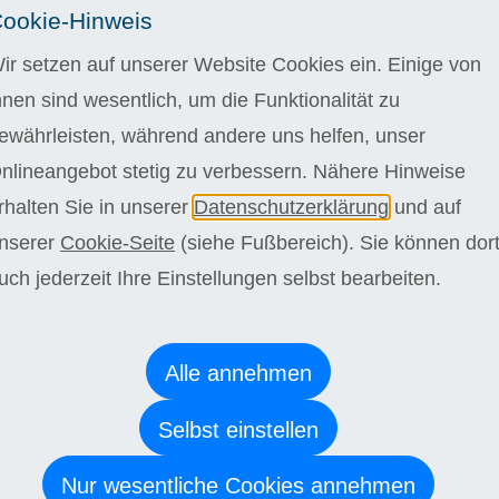
 4 Wochen kostenlos testen
ookie-Hinweis
egelstudiendauer bei einer wöchentlichen Bearbeitungszeit
ir setzen auf unserer Website Cookies ein. Einige von
en. Wir bieten Ihnen jedoch die Möglichkeit schneller oder
hnen sind wesentlich, um die Funktionalität zu
orzugehen. Die Regelstudienzeit kann bei langsamerem
 36 Monate kostenlos überschritten werden.
ewährleisten, während andere uns helfen, unser
L
nlineangebot stetig zu verbessern. Nähere Hinweise
stehen Sie niemals alleine da. Vertrauen Sie auf eine
rhalten Sie in unserer
Datenschutzerklärung
und auf
e Betreuung durch unsere sympathischen Fachdozenten,
ell auf Ihre Bedürfnisse eingehen, sich Zeit für Sie nehmen
nserer
Cookie-Seite
(siehe Fußbereich). Sie können dor
önlich unterstützen. Profitieren Sie von flexiblen
eiten und erleben Sie einen inspirierenden Austausch, der
uch jederzeit Ihre Einstellungen selbst bearbeiten.
ang abwechslungsreich und unvergesslich werden lässt.
e Bearbeitung Einsendeaufgaben: Laudius-Zeugnis
Alle annehmen
 Bearbeitung Abschlussarbeit: Laudius-Zertifikat
Selbst einstellen
Nur wesentliche Cookies annehmen