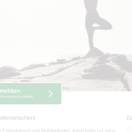
melden
hen kostenlos testen
 Mitmenschen!
D
dere Entspannung und Wohlbefinden, wenn jeder nur noch