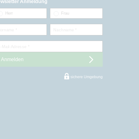
wsletter Anmeldung
Herr
Frau
orname *
Nachname *
-Mail-Adresse *
Anmelden
sichere Umgebung