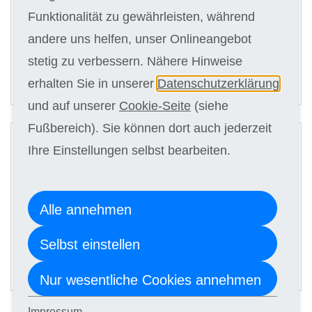
Kursgebühr
Funktionalität zu gewährleisten, während
3 x 149,00 €
andere uns helfen, unser Onlineangebot
stetig zu verbessern. Nähere Hinweise
ANMELDEN
erhalten Sie in unserer
Datenschutzerklärung
und auf unserer
Cookie-Seite
(siehe
2
Fußbereich). Sie können dort auch jederzeit
Digitale Kursunterlagen
Ihre Einstellungen selbst bearbeiten.
Kursgebühr
Alle annehmen
3 x 139,00 €
Selbst einstellen
ANMELDEN
Nur wesentliche Cookies annehmen
Impressum