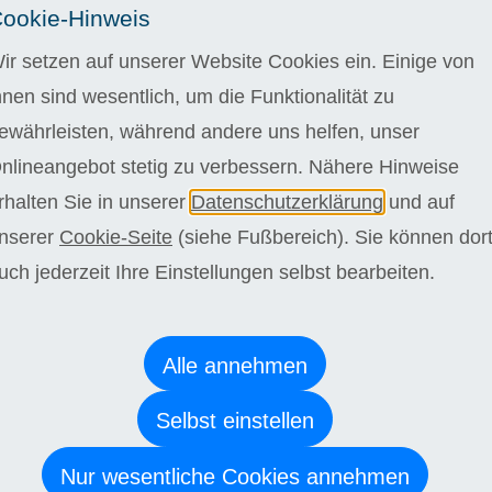
 4 Wochen kostenlos testen
ookie-Hinweis
gelstudiendauer bei einer wöchentlichen Bearbeitungszeit
ir setzen auf unserer Website Cookies ein. Einige von
n. Wir bieten Ihnen jedoch die Möglichkeit schneller oder
L
hnen sind wesentlich, um die Funktionalität zu
orzugehen. Die Regelstudienzeit kann bei langsamerem
 36 Monate kostenlos überschritten werden.
ewährleisten, während andere uns helfen, unser
nlineangebot stetig zu verbessern. Nähere Hinweise
stehen Sie niemals alleine da. Vertrauen Sie auf eine
e Betreuung durch unsere sympathischen Fachdozenten,
rhalten Sie in unserer
Datenschutzerklärung
und auf
ell auf Ihre Bedürfnisse eingehen, sich Zeit für Sie nehmen
nserer
Cookie-Seite
(siehe Fußbereich). Sie können dor
önlich unterstützen. Profitieren Sie von flexiblen
eiten und erleben Sie einen inspirierenden Austausch, der
uch jederzeit Ihre Einstellungen selbst bearbeiten.
ang abwechslungsreich und unvergesslich werden lässt.
e Bearbeitung Einsendeaufgaben: Laudius-Zeugnis
Alle annehmen
 Bearbeitung Abschlussarbeit: Laudius-Zertifikat
Selbst einstellen
terbenden
Nur wesentliche Cookies annehmen