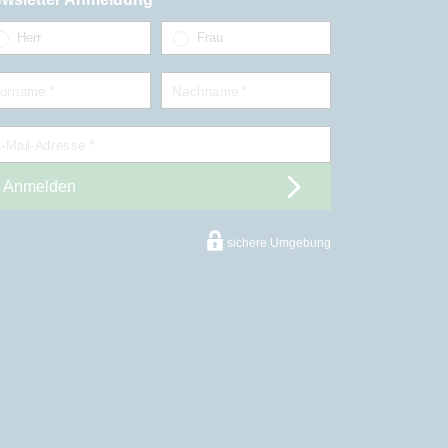
Herr
Frau
orname *
Nachname *
-Mail-Adresse *
Anmelden
sichere Umgebung