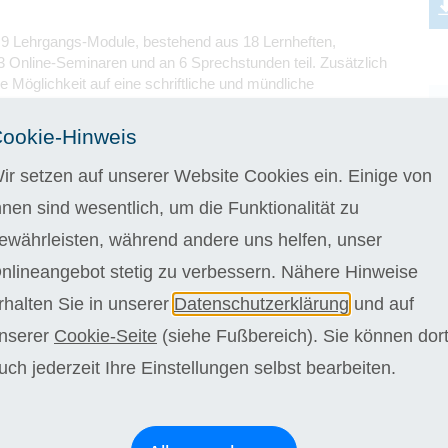
n 9 Lehrgangs-Module, bestehend aus 18 Lernheften,
 Online-Seminaren und an 6 Sprechstunden teil. Zusätzlich
e Möglichkeit auf eine schriftliche und mündliche
ulation.
L
ookie-Hinweis
 4 Wochen kostenlos testen
ir setzen auf unserer Website Cookies ein. Einige von
egelstudiendauer bei einer wöchentlichen Bearbeitungszeit
en. Wir bieten Ihnen jedoch die Möglichkeit schneller oder
hnen sind wesentlich, um die Funktionalität zu
orzugehen. Die Regelstudienzeit kann bei langsamerem
ewährleisten, während andere uns helfen, unser
 36 Monate kostenlos überschritten werden.
nlineangebot stetig zu verbessern. Nähere Hinweise
stehen Sie niemals alleine da. Vertrauen Sie auf eine
rhalten Sie in unserer
Datenschutzerklärung
und auf
e Betreuung durch unsere sympathischen Fachdozenten,
ell auf Ihre Bedürfnisse eingehen, sich Zeit für Sie nehmen
nserer
Cookie-Seite
(siehe Fußbereich). Sie können dor
önlich unterstützen. Profitieren Sie von flexiblen
uch jederzeit Ihre Einstellungen selbst bearbeiten.
eiten und erleben Sie einen inspirierenden Austausch, der
ang abwechslungsreich und unvergesslich werden lässt.
gnis (Wirtschaftsfachwirt*in)