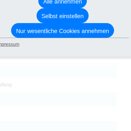
Alle annehmen
e Lehrgangsteilnahme.
Selbst einstellen
kat (Geprüfte*r Wirtschaftsfachwirt*in (IHK))
dener IHK-Prüfung.
Nur wesentliche Cookies annehmen
irt*in (IHK)
mpressum
rüfung