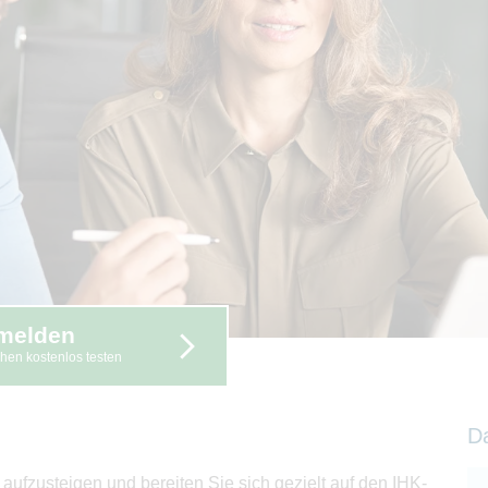
melden
hen kostenlos testen
D
ufzusteigen und bereiten Sie sich gezielt auf den IHK-