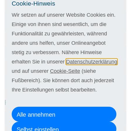
Cookie-Hinweis
Wo kann ich diese stellen?
Wir setzen auf unserer Website Cookies ein.
Wie kann ich mich zu einem Kurs von Laudius
Einige von ihnen sind wesentlich, um die
anmelden?
Funktionalität zu gewährleisten, während
Ich möchte schneller studieren, wie geht das?
andere uns helfen, unser Onlineangebot
stetig zu verbessern. Nähere Hinweise
Kann ich mir mehr Zeit für einen Kurs nehmen?
erhalten Sie in unserer
Datenschutzerklärung
Habe ich die Möglichkeit auf ein Selbststudium?
und auf unserer
Cookie-Seite
(siehe
Fußbereich). Sie können dort auch jederzeit
Kann ich meinen Kurs vorzeitig beenden?
Ihre Einstellungen selbst bearbeiten.
Fragen zu Prüfungen und Abschlüssen
Alle annehmen
Bin ich dazu verpflichtet eine Prüfung abzulegen?
Selbst einstellen