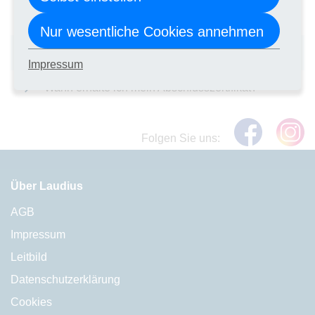
Wie kann ich mich zu einer Heim-
Abschlussprüfung anmelden?
Nur wesentliche Cookies annehmen
Wann erhalte ich mein Abschlusszeugnis?
Impressum
Wann erhalte ich mein Abschlusszertifikat?
Folgen Sie uns:
Über Laudius
AGB
Impressum
Leitbild
Datenschutzerklärung
Cookies