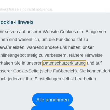
rkenntnisse sind nicht notwendig.
n 7 Lehrgangs-Module, bestehend aus 36 Lernheften und
L
ookie-Hinweis
inem Online-Seminar teil.
ir setzen auf unserer Website Cookies ein. Einige von
 4 Wochen kostenlos testen
hnen sind wesentlich, um die Funktionalität zu
egelstudiendauer bei einer wöchentlichen Bearbeitungszeit
n. Wir bieten Ihnen jedoch die Möglichkeit schneller oder
ewährleisten, während andere uns helfen, unser
orzugehen. Die Regelstudienzeit kann bei langsamerem
nlineangebot stetig zu verbessern. Nähere Hinweise
 36 Monate kostenlos überschritten werden.
rhalten Sie in unserer
Datenschutzerklärung
und auf
stehen Sie niemals alleine da. Vertrauen Sie auf eine
nserer
Cookie-Seite
(siehe Fußbereich). Sie können dor
e Betreuung durch unsere sympathischen Fachdozenten,
uch jederzeit Ihre Einstellungen selbst bearbeiten.
ell auf Ihre Bedürfnisse eingehen, sich Zeit für Sie nehmen
önlich unterstützen. Profitieren Sie von flexiblen
eiten und erleben Sie einen inspirierenden Austausch, der
ang abwechslungsreich und unvergesslich werden lässt.
Alle annehmen
ugnis (Grundlagen Nachhaltigkeitsmanagement)