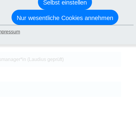
Selbst einstellen
e Bearbeitung aller Module und Hausaufgaben.
tifikat (Nachhaltigkeitsmanager*in)
Nur wesentliche Cookies annehmen
zu den Anforderungen für das Zeugnis, die Teilnahme an dem
nar sowie das Bestehen der Zwischenprüfung und der
mpressum
üfung.
manager*in (Laudius geprüft)