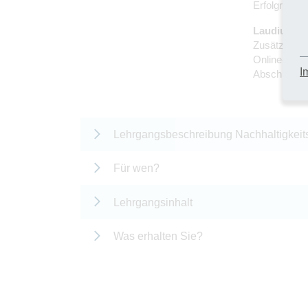
Erfolgreich
Laudius-Zer
Zusätzlich 
Online-Semi
I
Abschlusspr
Lehrgangsbeschreibung Nachhaltigkeits
Für wen?
Lehrgangsinhalt
Was erhalten Sie?