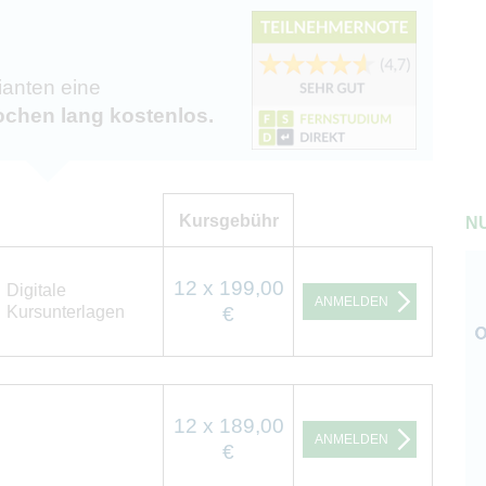
ianten eine
chen lang kostenlos.
Kursgebühr
NU
12 x 199,00
Digitale
ANMELDEN
Kursunterlagen
€
12 x 189,00
ANMELDEN
€