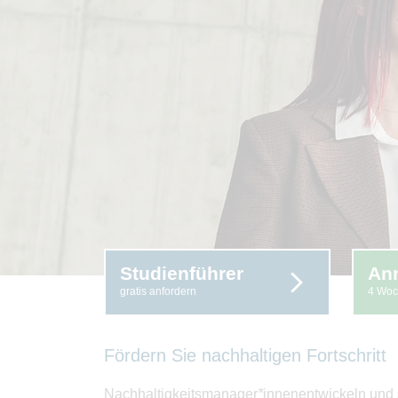
Studienführer
An
gratis anfordern
4 Woc
Fördern Sie nachhaltigen Fortschritt
Nachhaltigkeitsmanager
*
innenentwickeln und