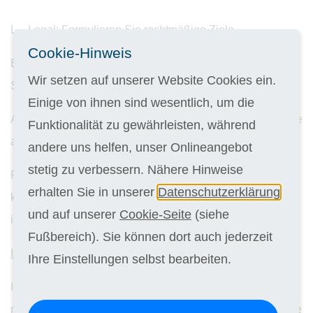
L – Legal: Formulieren Sie rechtmäßige Ziele.
Cookie-Hinweis
E – Exciting: Ihre Ziele sollten für Sie aufregend sein und
Wir setzen auf unserer Website Cookies ein.
Sie begeistern.
Einige von ihnen sind wesentlich, um die
A – Agreed: Sprechen Sie Ihr Vorhaben mit anderen ab, die
Funktionalität zu gewährleisten, während
an der Erreichung Ihrer Ziele beteiligt sind.
andere uns helfen, unser Onlineangebot
stetig zu verbessern. Nähere Hinweise
R – Recorded: Schreiben Sie Ihre Ziele auf. Dadurch
erhalten Sie in unserer
Datenschutzerklärung
können Sie jederzeit Ihre Erfolge kontrollieren und Ihr Ziel
und auf unserer
Cookie-Seite
(siehe
im Blick behalten.
Fußbereich). Sie können dort auch jederzeit
Ist – Soll-Zustand:
Ihre Einstellungen selbst bearbeiten.
Ist-Zustand: Analysieren Sie zunächst so gründlich wie
möglich Ihre Ausgangslage. Betrachten Sie, wo Sie gerade