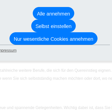
 Sie z.B. in der Ernährungsberatung oder als Heilpraktiker*in b
Alle annehmen
e die Chance und verdienen Sie Geld mit Ihrer Leidenschaft. Ge
t*in arbeiten. Mit einer Weiterbildung können Sie wichtige Kennt
Selbst einstellen
Nur wesentliche Cookies annehmen
dem als Coach arbeiten. Gerade im Gesundheits- und Fitnessbere
den Sie viele Möglichkeiten. Besonders sinnvoll ist es, wenn S
mpressum
zahlreiche weitere Berufe, die sich für den Quereinstieg eign
e wenn Sie sich selbstständig machen möchten oder dort, wo neu
 neue und spannende Gelegenheiten. Wichtig dabei ist, dass Sie