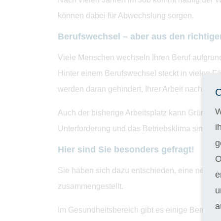
können dabei für Abwechslung sorgen.
Berufswechsel – aber aus den richtig
Viele Menschen wechseln Ihren Beruf aufgrund 
Hinter einem Berufswechsel steckt in vielen Fä
werden daran gehindert, Ihrer Arbeit nachzuge
C
W
Auch der bisherige Arbeitsplatz kann Gründe l
i
Unterforderung und das Betriebsklima sind nur
g
Hier sind Sie besonders gefragt!
O
Sie haben sich dazu entschieden, eine neue He
e
zusammengestellt.
u
a
Im Gesundheitsbereich gibt es einige Berufe, 