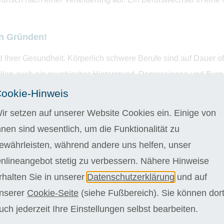
en Gründen!
Ihrer Gesundheit. Körperlich schwere Berufe sind auf Dauer oft
llen auch ein psychischer Hintergrund. Depressionen und Burn-out
hen. In solchen Fällen braucht es eine Auszeit oder eine Umorie
ookie-Hinweis
ir setzen auf unserer Website Cookies ein. Einige von
iefern, weshalb man seinen Beruf oder seine Stelle wechseln m
hnen sind wesentlich, um die Funktionalität zu
 wenige Gründe für Unzufriedenheit.
ewährleisten, während andere uns helfen, unser
nlineangebot stetig zu verbessern. Nähere Hinweise
rausforderung zu wagen? Wir haben für Sie Berufe, die sich be
rhalten Sie in unserer
Datenschutzerklärung
und auf
nserer
Cookie-Seite
(siehe Fußbereich). Sie können dor
uch jederzeit Ihre Einstellungen selbst bearbeiten.
die mit einem Fernkurs oder einer Weiterbildung erlernbar sind.