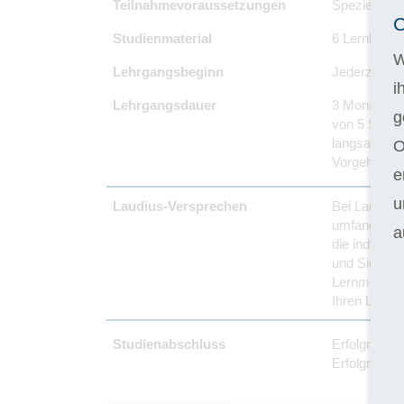
Teilnahmevoraussetzungen
Spezielle Vo
C
Studienmaterial
6 Lernhefte.
W
Lehrgangsbeginn
Jederzeit -
i
Lehrgangsdauer
3 Monate Re
g
von 5 Stunde
langsamer v
O
Vorgehen um
e
u
Laudius-Versprechen
Bei Laudius 
umfangreich
a
die individu
und Sie pers
Lernmöglichk
Ihren Lehrg
Studienabschluss
Erfolgreich
Erfolgreiche