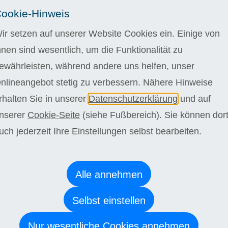
rkenntnisse sind nicht notwendig.
ookie-Hinweis
ir setzen auf unserer Website Cookies ein. Einige von
 4 Wochen kostenlos testen
hnen sind wesentlich, um die Funktionalität zu
gelstudiendauer bei einer wöchentlichen Bearbeitungszeit
ewährleisten, während andere uns helfen, unser
n. Wir bieten Ihnen jedoch die Möglichkeit schneller oder
orzugehen. Die Regelstudienzeit kann bei langsamerem
nlineangebot stetig zu verbessern. Nähere Hinweise
 36 Monate kostenlos überschritten werden.
rhalten Sie in unserer
Datenschutzerklärung
und auf
nserer
Cookie-Seite
(siehe Fußbereich). Sie können dor
stehen Sie niemals alleine da. Vertrauen Sie auf eine
e Betreuung durch unsere sympathischen Fachdozenten,
uch jederzeit Ihre Einstellungen selbst bearbeiten.
ell auf Ihre Bedürfnisse eingehen, sich Zeit für Sie nehmen
önlich unterstützen. Profitieren Sie von flexiblen
eiten und erleben Sie einen inspirierenden Austausch, der
ang abwechslungsreich und unvergesslich werden lässt.
Alle annehmen
e Bearbeitung Einsendeaufgaben: Laudius-Zeugnis.
Selbst einstellen
 Bearbeitung Abschlussarbeit: Laudius-Zertifikat.
Nur wesentliche Cookies annehmen