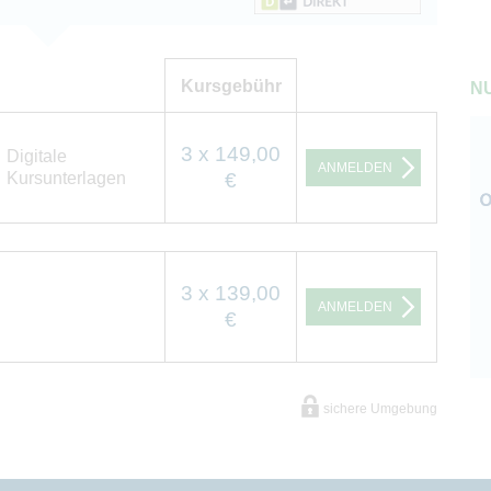
Kursgebühr
NU
3 x 149,00
Digitale
ANMELDEN
Kursunterlagen
€
3 x 139,00
ANMELDEN
€
sichere Umgebung