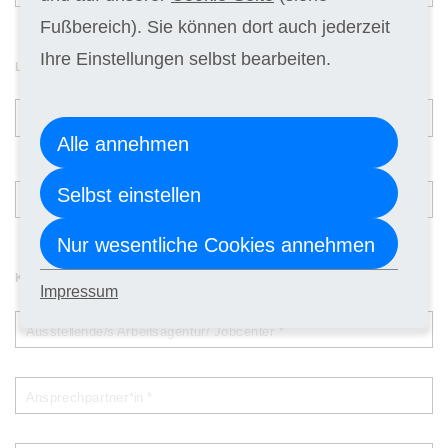
Fußbereich). Sie können dort auch jederzeit
Ihre Einstellungen selbst bearbeiten.
Lehrgang
Gewünschter Starttermin *
Alle annehmen
Teilnahmeform *
Selbst einstellen
Nur wesentliche Cookies annehmen
Kostenübernahme durch Bildungsgutschein gem. §§ 81ff SGB III
Impressum
Ausstellende/s Arbeitsagentur/ Jobcenter *
Ansprechpartner*in *