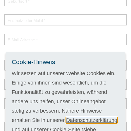
Geburtsort *
Festnetz oder Mobil *
E-Mail-Adresse *
Schulabschluss *
Cookie-Hinweis
Wir setzen auf unserer Website Cookies ein.
Einige von ihnen sind wesentlich, um die
Berufsausbildung als *
Funktionalität zu gewährleisten, während
andere uns helfen, unser Onlineangebot
Berufspraxis als *
stetig zu verbessern. Nähere Hinweise
Jahre Berufspraxis *
erhalten Sie in unserer
Datenschutzerklärung
und auf unserer
Cookie-Seite
(siehe